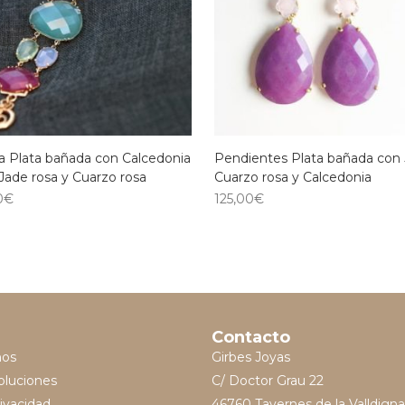
a Plata bañada con Calcedonia
Pendientes Plata bañada con 
Jade rosa y Cuarzo rosa
Cuarzo rosa y Calcedonia
0
€
125,00
€
Contacto
mos
Girbes Joyas
oluciones
C/ Doctor Grau 22
rivacidad
46760 Tavernes de la Valldigna