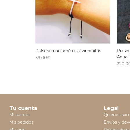
Pulsera macramé cruz zirconitas
Pulser
Aqua, 
39,00
€
220,0
Tu cuenta
Legal
Mi cuenta
Quienes so
Mis pedidos
Envíos y dev
Mi carro
Política de p