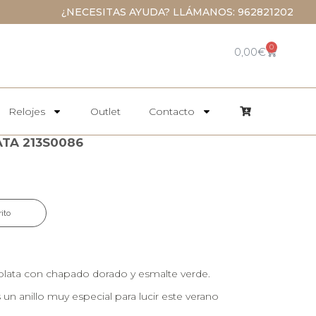
¿NECESITAS AYUDA? LLÁMANOS: 962821202
0
0,00
€
Relojes
Outlet
Contacto
ATA 213S0086
rito
ata con chapado dorado y esmalte verde.
n anillo muy especial para lucir este verano