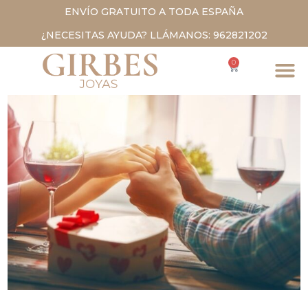
ENVÍO GRATUITO A TODA ESPAÑA
¿NECESITAS AYUDA? LLÁMANOS: 962821202
0