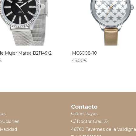
de Mujer Marea B21149/2
MC6008-10
€
45,00
€
Contacto
mos
Girbes Joyas
oluciones
C/ Doctor Grau 22
rivacidad
46760 Tavernes de la Valldigna