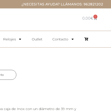
¿NECESITAS AYUDA? LLÁMANOS: 962821202
0
0,00
€
Relojes
Outlet
Contacto
rito
una caja de Inox con un diámetro de 39 mm y