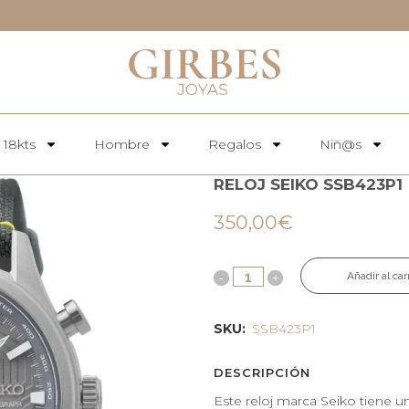
 18kts
Hombre
Regalos
Niñ@s
RELOJ SEIKO SSB423P1
350,00
€
Añadir al car
SKU:
SSB423P1
DESCRIPCIÓN
Este reloj marca Seiko tiene 