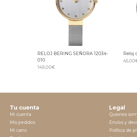
RELOJ BERING SEÑORA 12034-
Reloj 
010
45,00
149,00
€
Tu cuenta
Legal
Mi cuenta
Quienes so
Mis pedidos
Envíos y dev
Mi carro
Política de p