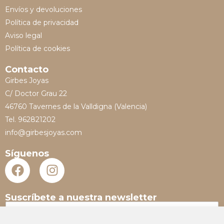
Envíos y devoluciones
Política de privacidad
Aviso legal
Política de cookies
Contacto
Girbes Joyas
C/ Doctor Grau 22
46760 Tavernes de la Valldigna (Valencia)
Tel. 962821202
info@girbesjoyas.com
Síguenos
Suscríbete a nuestra newsletter
N
o