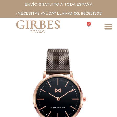
ENVÍO GRATUITO A TODA ESPAÑA
¿NECESITAS AYUDA? LLÁMANOS: 962821202
0