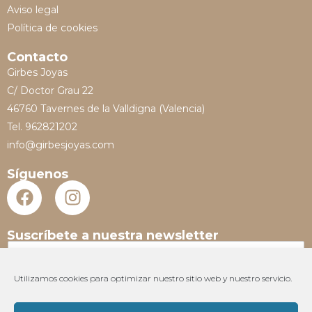
Aviso legal
Política de cookies
Contacto
Girbes Joyas
C/ Doctor Grau 22
46760 Tavernes de la Valldigna (Valencia)
Tel. 962821202
info@girbesjoyas.com
Síguenos
Suscríbete a nuestra newsletter
N
o
m
Utilizamos cookies para optimizar nuestro sitio web y nuestro servicio.
E
b
m
r