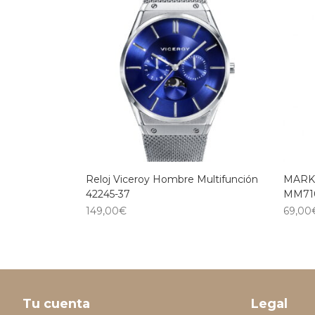
Reloj Viceroy Hombre Multifunción
MARK 
42245-37
MM71
149,00
€
69,00
Tu cuenta
Legal