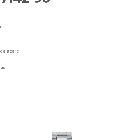
or
 de acero
jas