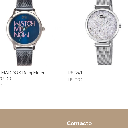
MADDOX Reloj Mujer
18564/1
03-30
119,00
€
€
Contacto