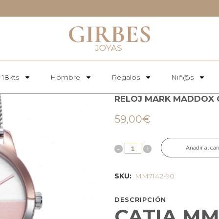
 18kts
Hombre
Regalos
Niñ@s
RELOJ MARK MADDOX C
59,00
€
Añadir al car
SKU:
MM7142-90
DESCRIPCIÓN
CATIA MM