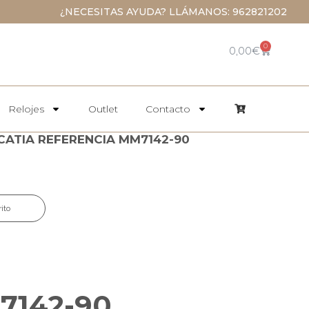
¿NECESITAS AYUDA? LLÁMANOS: 962821202
0
0,00
€
Relojes
Outlet
Contacto
ATIA REFERENCIA MM7142-90
rito
7142-90