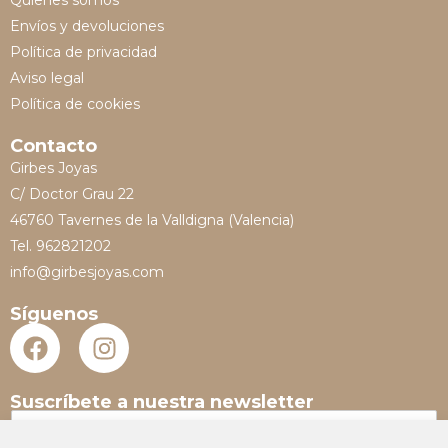
Quienes somos
Envíos y devoluciones
Política de privacidad
Aviso legal
Política de cookies
Contacto
Girbes Joyas
C/ Doctor Grau 22
46760 Tavernes de la Valldigna (Valencia)
Tel. 962821202
info@girbesjoyas.com
Síguenos
Suscríbete a nuestra newsletter
N
o