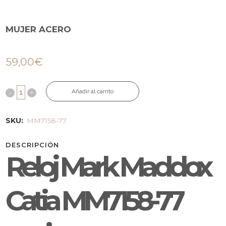
MUJER ACERO
59,00
€
Añadir al carrito
SKU:
MM7158-77
DESCRIPCIÓN
Reloj Mark Maddox
Catia MM7158-77