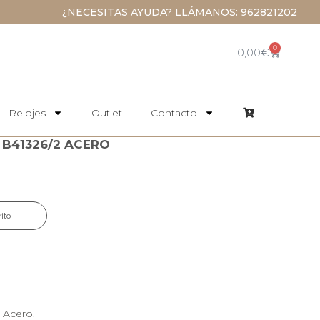
¿NECESITAS AYUDA? LLÁMANOS: 962821202
0
0,00
€
Relojes
Outlet
Contacto
B41326/2 ACERO
rito
 Acero.