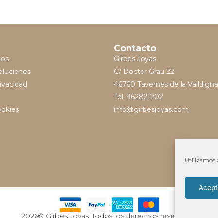
Contacto
mos
Girbes Joyas
oluciones
C/ Doctor Grau 22
rivacidad
46760 Tavernes de la Valldigna
Tel. 962821202
ookies
info@girbesjoyas.com
Utilizamos c
Acept
2026© Girbes Joyas. Todos los derechos reservados