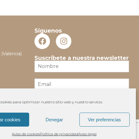
Síguenos
 (Valencia)
Suscríbete a nuestra newsletter
N
o
m
E
b
m
r
a
e
i
*
ookies para optimizar nuestro sitio web y nuestro servicio.
Suscribir
l
*
ar cookies
Denegar
Ver preferencias
Aviso de cookies
Política de privacidad
Aviso legal