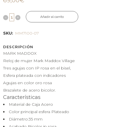
69,00
€
Añadir al carrito
SKU:
MM7100-07
DESCRIPCIÓN
MARK MADDOX
Reloj de mujer Mark Maddox Village
Tres agujas con IP rosa en el bisel,
Esfera plateada con indicadores
Agujas en color oro rosa
Brazalete de acero bicolor.
Características
Material de Caja
Acero
Color principal esfera
Plateado
Diámetro:
35 mm
Acabado
Bicolor ip rosa