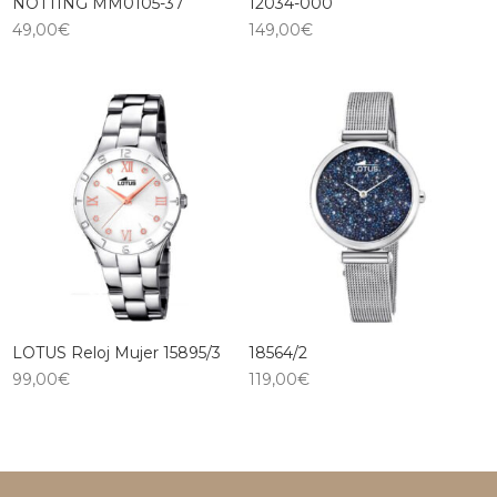
NOTTING MM0105-37
12034-000
49,00
€
149,00
€
LOTUS Reloj Mujer 15895/3
18564/2
99,00
€
119,00
€