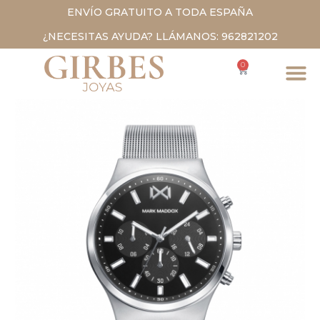
ENVÍO GRATUITO A TODA ESPAÑA
¿NECESITAS AYUDA? LLÁMANOS: 962821202
0