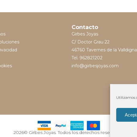
Contacto
mos
Girbes Joyas
oluciones
C/ Doctor Grau 22
rivacidad
46760 Tavernes de la Valldigna
Tel. 962821202
ookies
info@girbesjoyas.com
Utilizamos c
Acept
2026© Girbes Joyas. Todos los derechos reservados