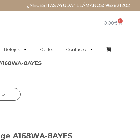
¿NECESITAS AYUDA? LLÁMANOS: 962821202
0
0,00
€
Relojes
Outlet
Contacto
 A168WA-8AYES
rito
tage A168WA-8AYES