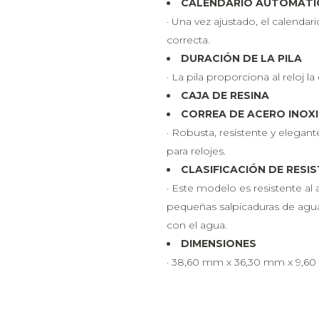
CALENDARIO AUTOMÁT
· Una vez ajustado, el calenda
correcta.
DURACIÓN DE LA PILA
· La pila proporciona al reloj l
CAJA DE RESINA
CORREA DE ACERO INOX
· Robusta, resistente y elegant
para relojes.
CLASIFICACIÓN DE RESIS
· Este modelo es resistente a
pequeñas salpicaduras de agua
con el agua.
DIMENSIONES
· 38,60 mm x 36,30 mm x 9,6