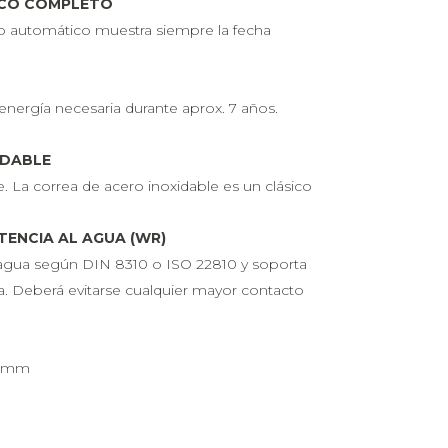
ICO COMPLETO
rio automático muestra siempre la fecha
a energía necesaria durante aprox. 7 años.
IDABLE
e. La correa de acero inoxidable es un clásico
TENCIA AL AGUA (WR)
l agua según DIN 8310 o ISO 22810 y soporta
. Deberá evitarse cualquier mayor contacto
0 mm