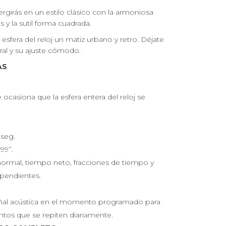
irás en un estilo clásico con la armoniosa
y la sutil forma cuadrada.
 esfera del reloj un matiz urbano y retro. Déjate
ral y su ajuste cómodo.
AS
 ocasiona que la esfera entera del reloj se
 seg.
9’’.
ormal, tiempo neto, fracciones de tiempo y
pendientes.
señal acústica en el momento programado para
ntos que se repiten diariamente.