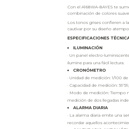
Con el A168WA-8AYES te sumerg
combinación de colores suaves 
Los tonos grises confieren a la
cautivar por su diseño atempo
ESPECIFICACIONES TÉCNIC
ILUMINACIÓN
· Un panel electro-luminiscente
ilumine para una fácil lectura.
CRONÓMETRO
· Unidad de medición: 1/100 de
· Capacidad de medición: 59’59,9
· Modo de medición: Tiempo n
medición de dos llegadas inde
ALARMA DIARIA
· La alarma diaria emite una 
recordar aquellos acontecimie