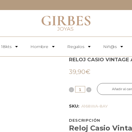
 18kts
Hombre
Regalos
Niñ@s
RELOJ CASIO VINTAGE
39,90
€
Añadir al car
SKU:
A168WA-8AY
DESCRIPCIÓN
Reloj Casio Vin