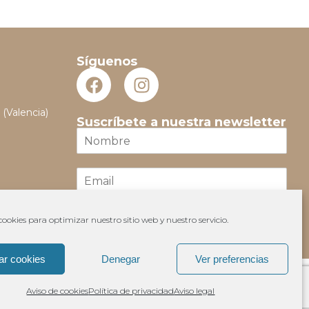
Síguenos
 (Valencia)
Suscríbete a nuestra newsletter
N
o
m
E
b
m
r
a
e
i
*
ookies para optimizar nuestro sitio web y nuestro servicio.
Suscribir
l
*
ar cookies
Denegar
Ver preferencias
Aviso de cookies
Política de privacidad
Aviso legal