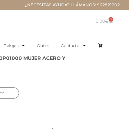
¿NECESITAS AYUDA? LLÁMANOS: 962821202
0
0,00
€
Relojes
Outlet
Contacto
80P01000 MUJER ACERO Y
rito