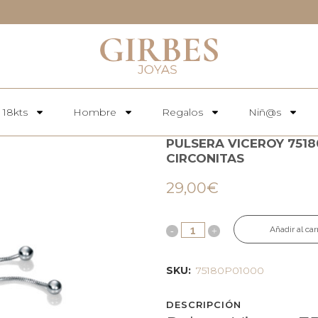
 18kts
Hombre
Regalos
Niñ@s
PULSERA VICEROY 751
CIRCONITAS
29,00
€
Añadir al car
SKU:
75180P01000
DESCRIPCIÓN