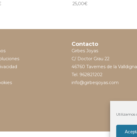
€
25,00
€
Contacto
mos
Girbes Joyas
oluciones
C/ Doctor Grau 22
rivacidad
46760 Tavernes de la Valldigna
Tel. 962821202
ookies
info@girbesjoyas.com
Utilizamos c
Acept