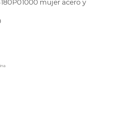
5180P01000 mujer acero y
0
ina