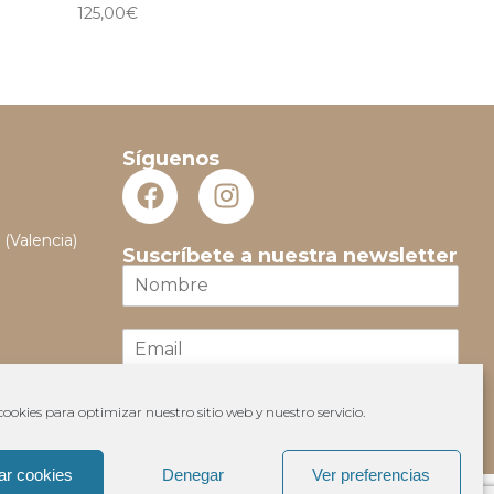
125,00
€
Síguenos
 (Valencia)
Suscríbete a nuestra newsletter
N
o
m
E
b
m
r
a
e
i
*
ookies para optimizar nuestro sitio web y nuestro servicio.
Suscribir
l
*
ar cookies
Denegar
Ver preferencias