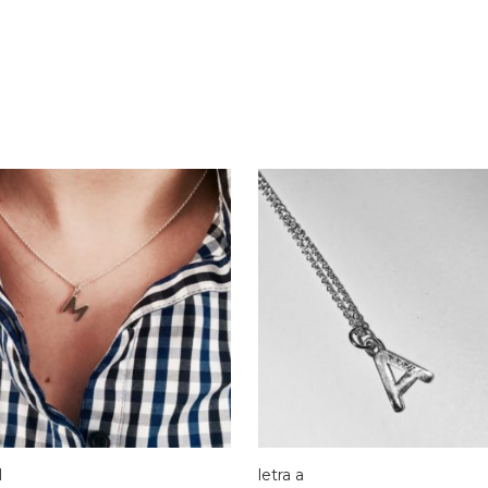
M
letra a