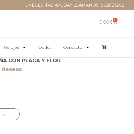
¿NECESITAS AYUDA? LLÁMANOS: 962821202
0
0,00
€
Relojes
Outlet
Contacto
ÑA CON PLACA Y FLOR
e deseas
rito