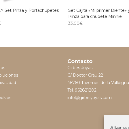
Y Set Pinza y Portachupetes
Set Cajita «Mi primer Diente» 
e
Pinza para chupete Minnie
€
33,00
€
Contacto
mos
Girbes Joyas
oluciones
C/ Doctor Grau 22
rivacidad
46760 Tavernes de la Valldigna
Tel. 962821202
ookies
info@girbesjoyas.com
Utilizamos c