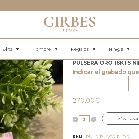
 18kts
Hombre
Regalos
Niñ@s
PULSERA ORO 18KTS NI
Indicar el grabado qu
270,00€
Añadir al car
SKU:
PULS-PLACA-FLOR