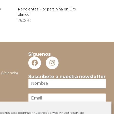
y
Pendientes Flor para niña en Oro
blanco
75,00
€
Síguenos
 (Valencia)
Suscríbete a nuestra newsletter
N
o
m
E
b
m
r
a
e
i
*
ookies para optimizar nuestro sitio web y nuestro servicio.