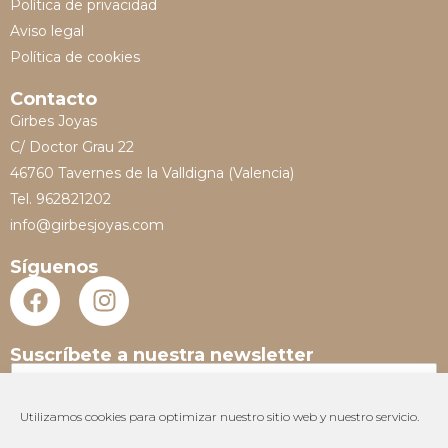
Política de privacidad
Aviso legal
Política de cookies
Contacto
Girbes Joyas
C/ Doctor Grau 22
46760 Tavernes de la Valldigna (Valencia)
Tel. 962821202
info@girbesjoyas.com
Síguenos
Suscríbete a nuestra newsletter
N
o
m
Utilizamos cookies para optimizar nuestro sitio web y nuestro servicio.
E
b