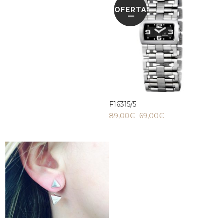
OFERTA
F16315/5
89,00
€
69,00
€