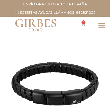
ENVÍO GRATUITO A TODA ESPAÑA
¿NECESITAS AYUDA? LLÁMANOS: 962821202
0