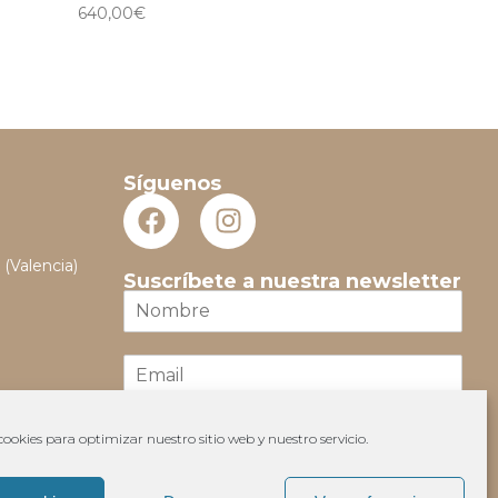
640,00
€
Síguenos
 (Valencia)
Suscríbete a nuestra newsletter
N
o
m
E
b
m
r
a
e
i
*
ookies para optimizar nuestro sitio web y nuestro servicio.
Suscribir
l
*