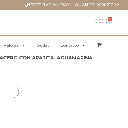
¿NECESITAS AYUDA? LLÁMANOS: 962821202
0
0,00
€
Relojes
Outlet
Contacto
 ACERO CON APATITA, AGUAMARINA
rito