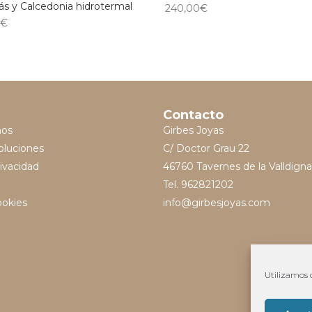
ás y Calcedonia hidrotermal
240,00
€
0
€
Contacto
mos
Girbes Joyas
oluciones
C/ Doctor Grau 22
rivacidad
46760 Tavernes de la Valldigna
Tel. 962821202
ookies
info@girbesjoyas.com
Utilizamos c