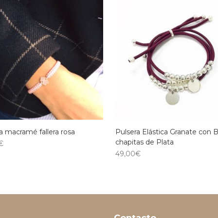
a macramé fallera rosa
Pulsera Elástica Granate con B
chapitas de Plata
€
49,00
€