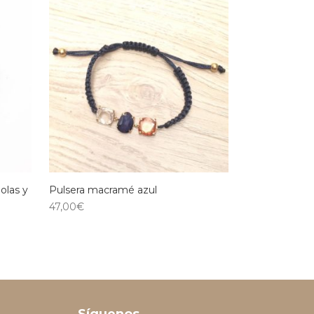
olas y
Pulsera macramé azul
47,00
€