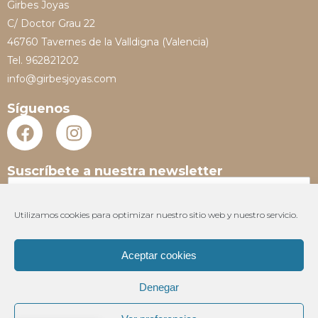
Girbes Joyas
C/ Doctor Grau 22
46760 Tavernes de la Valldigna (Valencia)
Tel. 962821202
info@girbesjoyas.com
Síguenos
Suscríbete a nuestra newsletter
N
o
m
Utilizamos cookies para optimizar nuestro sitio web y nuestro servicio.
E
b
m
r
a
e
Aceptar cookies
i
*
Suscribir
l
Denegar
*