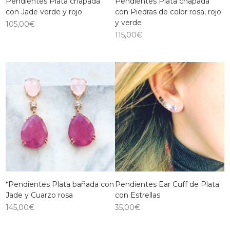
Pendientes Plata chapada
Pendientes Plata chapada
con Jade verde y rojo
con Piedras de color rosa, rojo
y verde
105,00
€
115,00
€
*Pendientes Plata bañada con
Pendientes Ear Cuff de Plata
Jade y Cuarzo rosa
con Estrellas
145,00
€
35,00
€