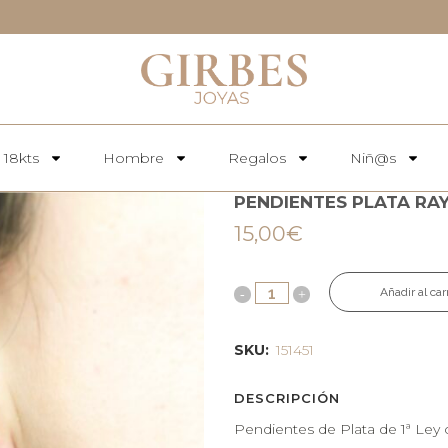
 18kts
Hombre
Regalos
Niñ@s
PENDIENTES PLATA RAY
15,00
€
Añadir al car
SKU:
151451
DESCRIPCIÓN
Pendientes de Plata de 1ª Ley c