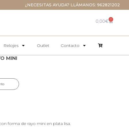
¿NECESITAS AYUDA? LLÁMANOS: 962821202
0
0,00
€
Relojes
Outlet
Contacto
O MINI
rito
on forma de rayo mini en plata lisa.