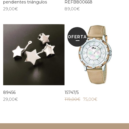
pendientes triángulos
REFB800668
29,00
€
89,00
€
OFERTA
89456
15747/5
29,00
€
119,00
€
75,00
€