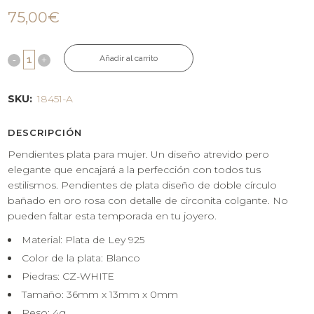
75,00
€
Añadir al carrito
SKU:
18451-A
DESCRIPCIÓN
Pendientes plata para mujer. Un diseño atrevido pero
elegante que encajará a la perfección con todos tus
estilismos. Pendientes de plata diseño de doble círculo
bañado en oro rosa con detalle de circonita colgante. No
pueden faltar esta temporada en tu joyero.
Material: Plata de Ley 925
Color de la plata: Blanco
Piedras: CZ-WHITE
Tamaño: 36mm x 13mm x 0mm
Peso: 4g