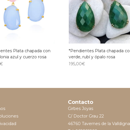
ientes Plata chapada con
*Pendientes Plata chapada co
onia azul y cuerzo rosa
verde, rubí y ópalo rosa
€
195,00
€
Contacto
mos
Girbes Joyas
oluciones
C/ Doctor Grau 22
rivacidad
46760 Tavernes de la Valldigna