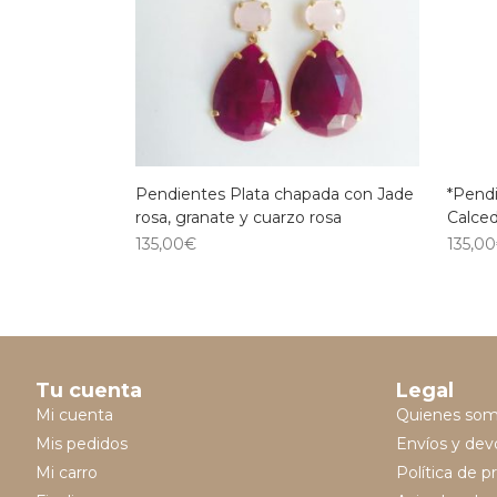
Pendientes Plata chapada con Jade
*Pend
rosa, granate y cuarzo rosa
Calced
135,00
€
135,00
Tu cuenta
Legal
Mi cuenta
Quienes so
Mis pedidos
Envíos y dev
Mi carro
Política de p