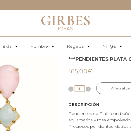
 18kts
Hombre
Regalos
Niñ@s
***PENDIENTES PLATA
165,00
€
Añadir al car
DESCRIPCIÓN
Pendientes de Plata con baño 
aguamarina y rosa empolvado
Preciosos pendientes ideales pa