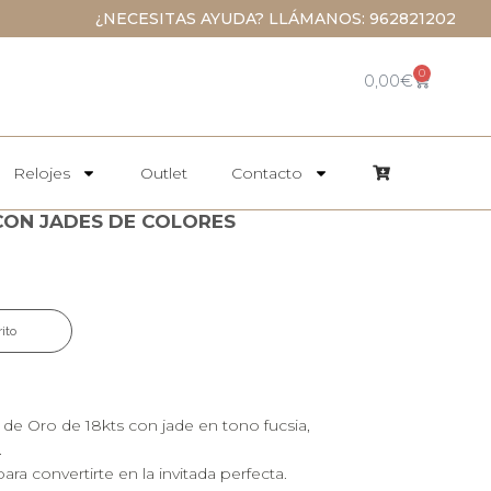
¿NECESITAS AYUDA? LLÁMANOS: 962821202
0
0,00
€
Relojes
Outlet
Contacto
 CON JADES DE COLORES
rito
de Oro de 18kts con jade en tono fucsia,
.
ra convertirte en la invitada perfecta.