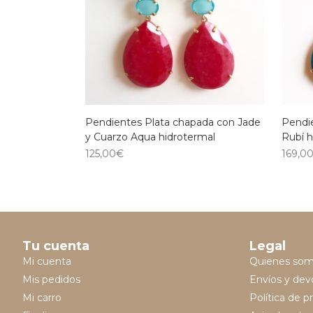
Pendientes Plata chapada con Jade
Pendi
y Cuarzo Aqua hidrotermal
Rubí h
125,00
€
169,0
Tu cuenta
Legal
Mi cuenta
Quienes so
Mis pedidos
Envíos y dev
Mi carro
Política de p