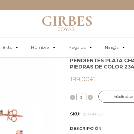
 18kts
Hombre
Regalos
Niñ@s
PENDIENTES PLATA CH
PIEDRAS DE COLOR 23
199,00
€
Añadir al car
SKU:
234A0107
DESCRIPCIÓN