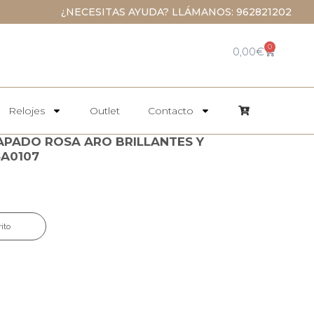
¿NECESITAS AYUDA? LLÁMANOS: 962821202
0
0,00
€
Relojes
Outlet
Contacto
APADO ROSA ARO BRILLANTES Y
4A0107
rito