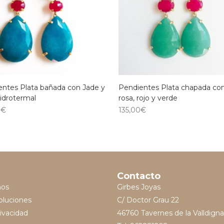
entes Plata bañada con Jade y
Pendientes Plata chapada co
idrotermal
rosa, rojo y verde
0
€
135,00
€
Contacto
mos
Girbes Joyas
oluciones
C/ Doctor Grau 22
rivacidad
46760 Tavernes de la Valldigna