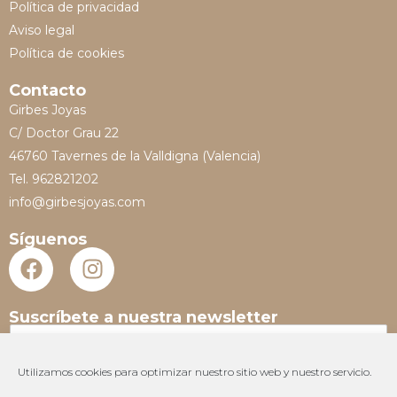
Política de privacidad
Aviso legal
Política de cookies
Contacto
Girbes Joyas
C/ Doctor Grau 22
46760 Tavernes de la Valldigna (Valencia)
Tel. 962821202
info@girbesjoyas.com
Síguenos
Suscríbete a nuestra newsletter
N
o
m
Utilizamos cookies para optimizar nuestro sitio web y nuestro servicio.
E
b