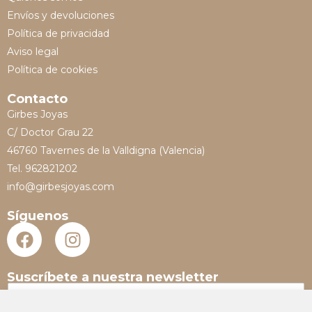
Envíos y devoluciones
Política de privacidad
Aviso legal
Política de cookies
Contacto
Girbes Joyas
C/ Doctor Grau 22
46760 Tavernes de la Valldigna (Valencia)
Tel. 962821202
info@girbesjoyas.com
Síguenos
Suscríbete a nuestra newsletter
N
o