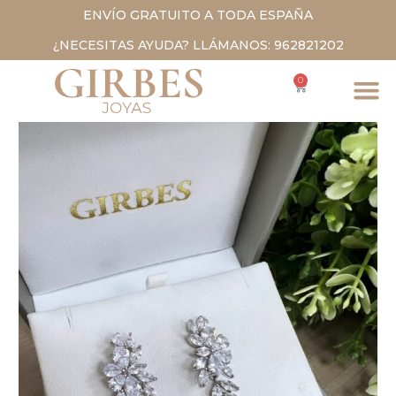
ENVÍO GRATUITO A TODA ESPAÑA
¿NECESITAS AYUDA? LLÁMANOS: 962821202
0