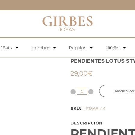
 18kts
Hombre
Regalos
Niñ@s
PENDIENTES LOTUS STY
29,00
€
Añadir al car
SKU:
LS1868-4/1
DESCRIPCIÓN
PENDIENT