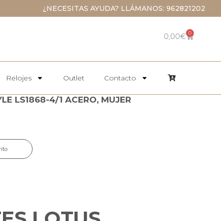
¿NECESITAS AYUDA? LLÁMANOS: 962821202
0
0,00
€
Relojes
Outlet
Contacto
LE LS1868-4/1 ACERO, MUJER
rito
ES LOTUS