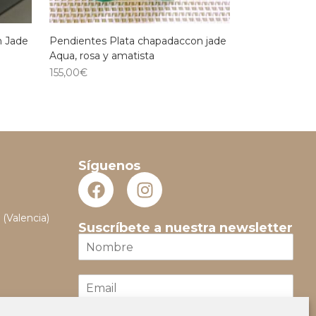
n Jade
Pendientes Plata chapadaccon jade
Aqua, rosa y amatista
155,00
€
Síguenos
 (Valencia)
Suscríbete a nuestra newsletter
N
o
m
E
b
m
r
a
e