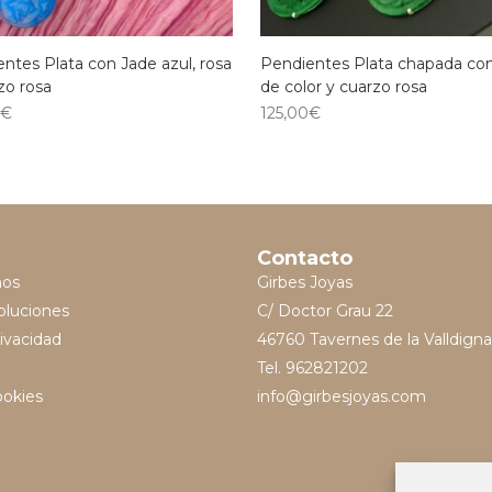
ntes Plata con Jade azul, rosa
Pendientes Plata chapada co
zo rosa
de color y cuarzo rosa
0
€
125,00
€
Contacto
mos
Girbes Joyas
oluciones
C/ Doctor Grau 22
rivacidad
46760 Tavernes de la Valldigna
Tel. 962821202
ookies
info@girbesjoyas.com