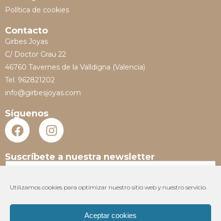
Política de cookies
Contacto
Girbes Joyas
C/ Doctor Grau 22
46760 Tavernes de la Valldigna (Valencia)
Tel. 962821202
info@girbesjoyas.com
Síguenos
Suscríbete a nuestra newsletter
N
o
m
Utilizamos cookies para optimizar nuestro sitio web y nuestro servicio.
E
b
m
r
a
e
Aceptar cookies