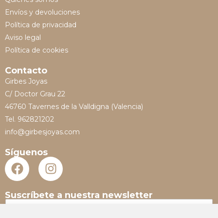
Envíos y devoluciones
Política de privacidad
Aviso legal
Política de cookies
Contacto
Girbes Joyas
C/ Doctor Grau 22
46760 Tavernes de la Valldigna (Valencia)
Tel. 962821202
info@girbesjoyas.com
Síguenos
Suscríbete a nuestra newsletter
N
o