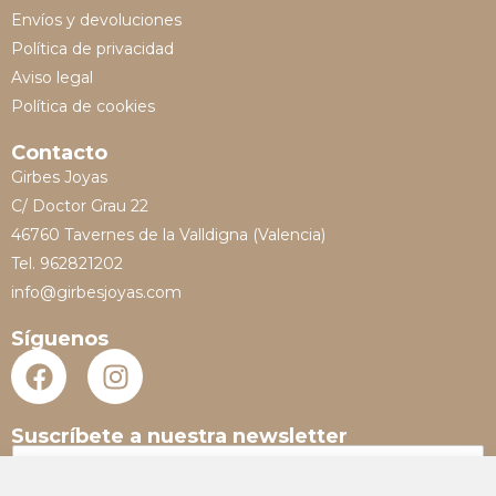
Envíos y devoluciones
Política de privacidad
Aviso legal
Política de cookies
Contacto
Girbes Joyas
C/ Doctor Grau 22
46760 Tavernes de la Valldigna (Valencia)
Tel. 962821202
info@girbesjoyas.com
Síguenos
Suscríbete a nuestra newsletter
N
o