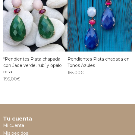
*Pendientes Plata chapada
Pendientes Plata chapada en
con Jade verde, rubí y ópalo
Tonos Azules
rosa
155,00
€
195,00
€
Tu cuenta
Mi cuenta
Mis pedidos