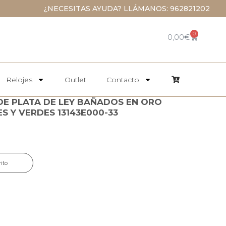
¿NECESITAS AYUDA? LLÁMANOS: 962821202
0
0,00
€
Relojes
Outlet
Contacto
DE PLATA DE LEY BAÑADOS EN ORO
S Y VERDES 13143E000-33
rito