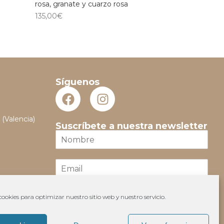
rosa, granate y cuarzo rosa
135,00
€
Síguenos
 (Valencia)
Suscríbete a nuestra newsletter
N
o
m
E
b
m
r
a
e
i
*
ookies para optimizar nuestro sitio web y nuestro servicio.
Suscribir
l
*