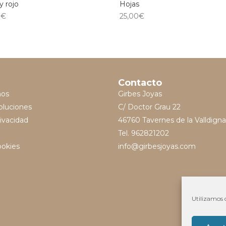
y rojo
Hojas
0
€
25,00
€
Contacto
mos
Girbes Joyas
oluciones
C/ Doctor Grau 22
rivacidad
46760 Tavernes de la Valldigna
Tel. 962821202
ookies
info@girbesjoyas.com
Utilizamos c