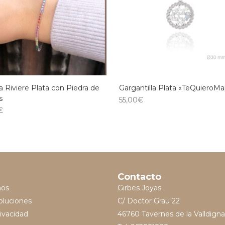
a Riviere Plata con Piedra de
Gargantilla Plata «TeQuieroM
s
55,00
€
€
Contacto
mos
Girbes Joyas
oluciones
C/ Doctor Grau 22
rivacidad
46760 Tavernes de la Valldigna