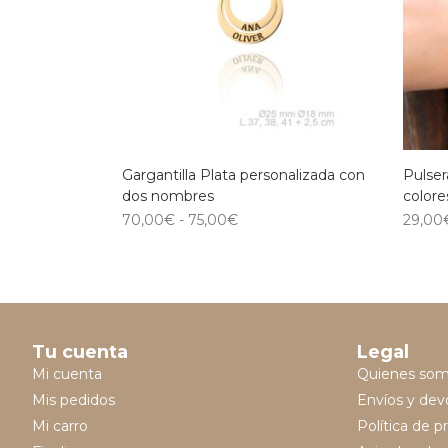
Gargantilla Plata personalizada con
Pulser
dos nombres
colore
70,00
€
-
75,00
€
29,00
Tu cuenta
Legal
Mi cuenta
Quienes so
Mis pedidos
Envíos y dev
Mi carro
Política de p