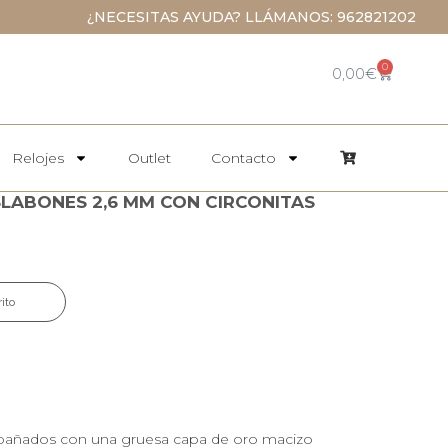
¿NECESITAS AYUDA? LLÁMANOS: 962821202
0
0,00
€
Relojes
Outlet
Contacto
SLABONES 2,6 MM CON CIRCONITAS
rito
bañados con una gruesa capa de oro macizo