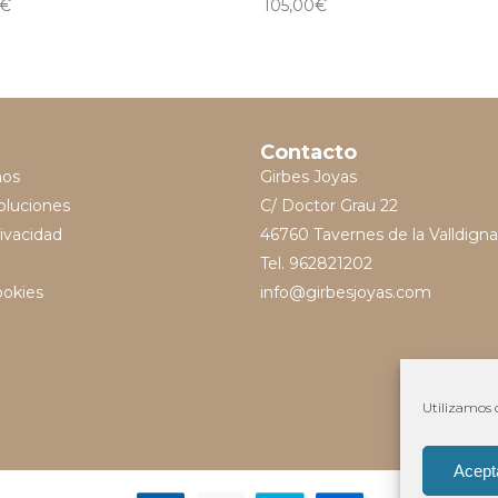
€
105,00
€
Contacto
mos
Girbes Joyas
oluciones
C/ Doctor Grau 22
rivacidad
46760 Tavernes de la Valldigna
Tel. 962821202
ookies
info@girbesjoyas.com
Utilizamos c
Acept