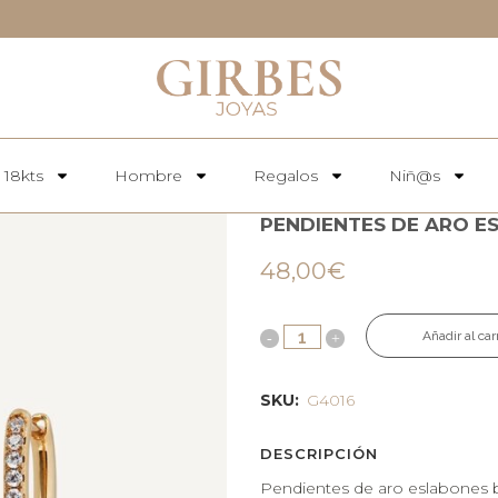
 18kts
Hombre
Regalos
Niñ@s
PENDIENTES DE ARO E
48,00
€
Añadir al car
SKU:
G4016
DESCRIPCIÓN
Pendientes de aro eslabones 