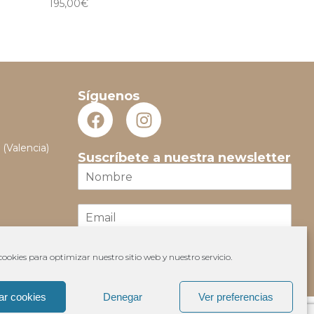
195,00
€
Síguenos
 (Valencia)
Suscríbete a nuestra newsletter
N
o
m
E
b
m
r
a
e
i
*
ookies para optimizar nuestro sitio web y nuestro servicio.
Suscribir
l
*
ar cookies
Denegar
Ver preferencias