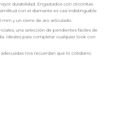
 mayor durabilidad. Engastados con circonitas
similitud con el diamante es casi indistinguible.
6 mm y un cierre de aro articulado.
ciales, una selección de pendientes fáciles de
 día. Ideales para completar cualquier look con
oyas adecuadas nos recuerdan que lo cotidiano