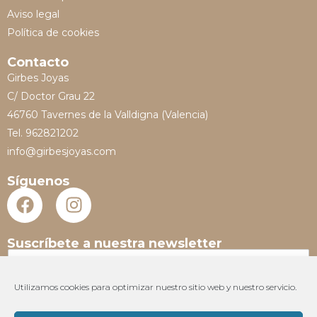
Aviso legal
Política de cookies
Contacto
Girbes Joyas
C/ Doctor Grau 22
46760 Tavernes de la Valldigna (Valencia)
Tel. 962821202
info@girbesjoyas.com
Síguenos
Suscríbete a nuestra newsletter
N
o
m
Utilizamos cookies para optimizar nuestro sitio web y nuestro servicio.
E
b
m
r