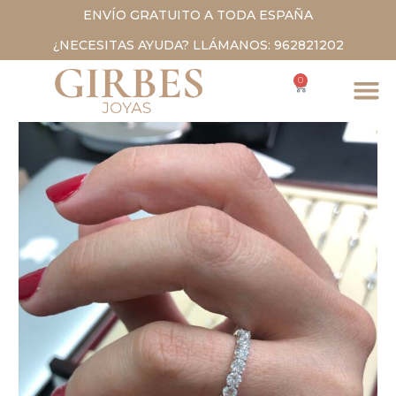
ENVÍO GRATUITO A TODA ESPAÑA
¿NECESITAS AYUDA? LLÁMANOS: 962821202
0