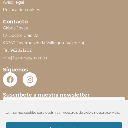
Aviso legal
Política de cookies
Contacto
Girbes Joyas
C/ Doctor Grau 22
46760 Tavernes de la Valldigna (Valencia)
Tel. 962821202
info@girbesjoyas.com
Síguenos
Suscríbete a nuestra newsletter
N
o
m
Utilizamos cookies para optimizar nuestro sitio web y nuestro servicio.
E
b
m
r
a