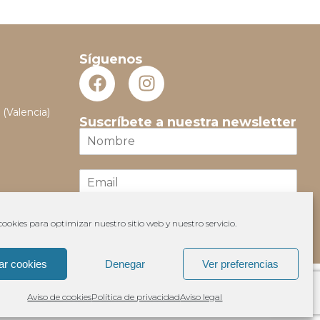
Síguenos
 (Valencia)
Suscríbete a nuestra newsletter
N
o
m
E
b
m
r
a
e
i
*
ookies para optimizar nuestro sitio web y nuestro servicio.
Suscribir
l
*
ar cookies
Denegar
Ver preferencias
Aviso de cookies
Política de privacidad
Aviso legal