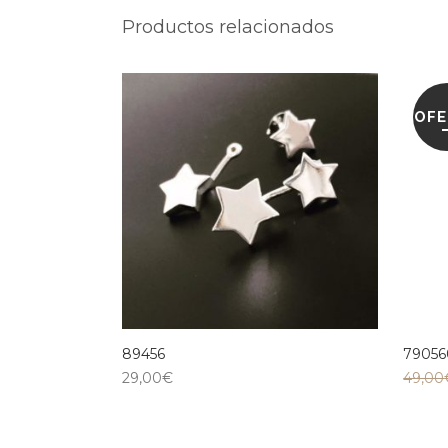
Productos relacionados
OFE
89456
7905
29,00
€
49,00