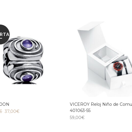
RTA
60ON
VICEROY Reloj Niño de Comu
401063-55
€
37,00
€
59,00
€