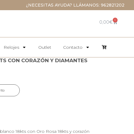
¿NECESITAS AYUDA? LLÁMANOS: 962821202
0
0,00
€
Relojes
Outlet
Contacto
TS CON CORAZÓN Y DIAMANTES
rito
blanco 18kts con Oro Rosa 18kts y corazón