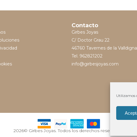
Contacto
mos
Girbes Joyas
oluciones
C/ Doctor Grau 22
rivacidad
46760 Tavernes de la Valldigna
Tel. 962821202
ookies
info@girbesjoyas.com
Utilizamos c
Acept
2026© Girbes Joyas. Todos los derechos reservados