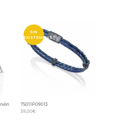
SIN
EXISTENCIAS
nión
75011P09013
39,00
€