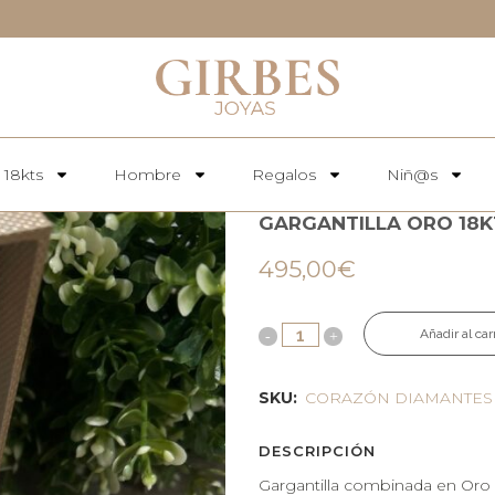
 18kts
Hombre
Regalos
Niñ@s
GARGANTILLA ORO 18K
495,00
€
Añadir al car
SKU:
CORAZÓN DIAMANTES
DESCRIPCIÓN
Gargantilla combinada en Oro 