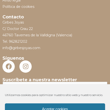
Aviso legal
Política de cookies
Contacto
Girbes Joyas
C/ Doctor Grau 22
46760 Tavernes de la Valldigna (Valencia)
Tel. 962821202
info@girbesjoyas.com
Síguenos
Suscríbete a nuestra newsletter
N
o
m
Utilizamos cookies para optimizar nuestro sitio web y nuestro servicio.
E
b
m
r
a
e
Aceptar cookies