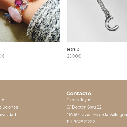
letra c
0
€
25,00
€
Contacto
mos
Girbes Joyas
oluciones
C/ Doctor Grau 22
rivacidad
46760 Tavernes de la Valldigna
Tel. 962821202