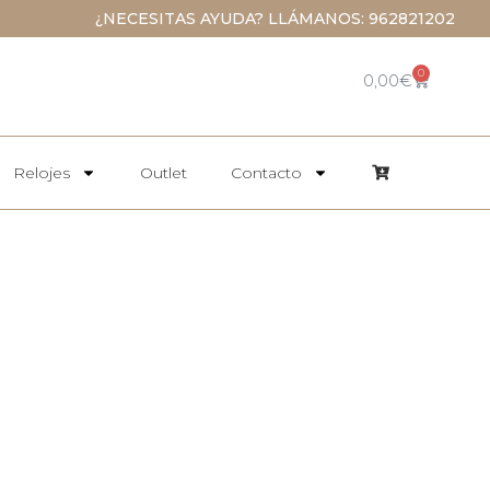
¿NECESITAS AYUDA? LLÁMANOS: 962821202
0
0,00
€
Relojes
Outlet
Contacto