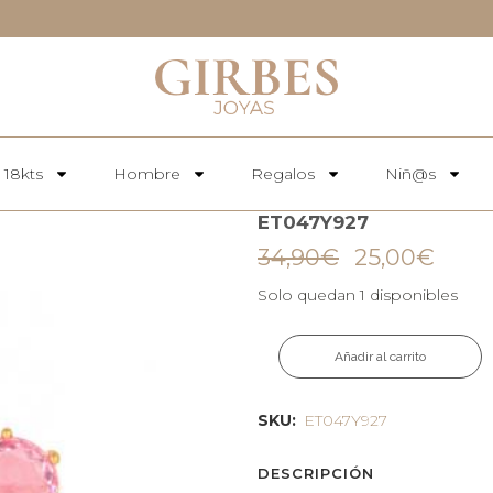
 18kts
Hombre
Regalos
Niñ@s
ET047Y927
34,90
€
25,00
€
Solo quedan 1 disponibles
Añadir al carrito
SKU:
ET047Y927
DESCRIPCIÓN