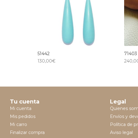
51442
71403
130,00
€
240,0
Tu cuenta
Legal
Mi cuenta
Quienes so
Mis pedidos
Envíos y dev
Mi carro
Política de p
Finalizar compra
Aviso legal