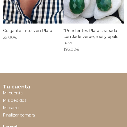
Colgante Letras en Plata
*Pendientes Plata chapada
con Jade verde, rubí y ópalo
25,00
€
rosa
195,00
€
Tu cuenta
Mi cuenta
Mis pedidos
Mi carro
Finalizar compra