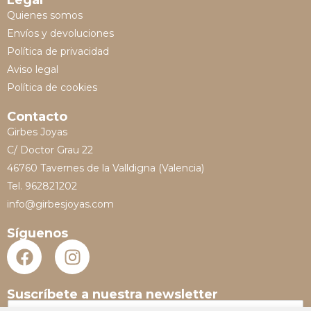
Legal
Quienes somos
Envíos y devoluciones
Política de privacidad
Aviso legal
Política de cookies
Contacto
Girbes Joyas
C/ Doctor Grau 22
46760 Tavernes de la Valldigna (Valencia)
Tel. 962821202
info@girbesjoyas.com
Síguenos
Suscríbete a nuestra newsletter
N