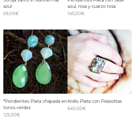
Sortija zafiro e hidrotermal
Pendientes Plata con Jade
azul
azul, rosa y cuarzo rosa
69,00
€
145,00
€
*Pendientes Plata chapada en
Anillo Plata con Prasiolitas
tonos verdes
640,00
€
125,00
€