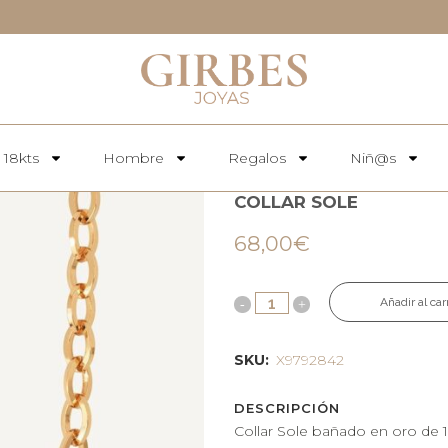
 18kts
Hombre
Regalos
Niñ@s
COLLAR SOLE
68,00
€
Añadir al car
SKU:
X9792842
DESCRIPCIÓN
Collar Sole bañado en oro de 1