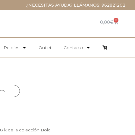
¿NECESITAS AYUDA? LLÁMANOS: 962821202
0
0,00
€
Relojes
Outlet
Contacto
rito
8 k de la colección Bold.