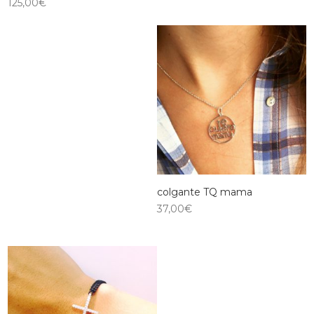
125,00
€
colgante TQ mama
37,00
€