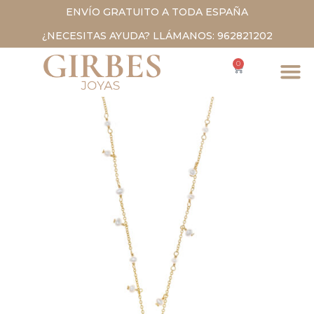
ENVÍO GRATUITO A TODA ESPAÑA
¿NECESITAS AYUDA? LLÁMANOS: 962821202
0