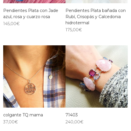
Pendientes Plata con Jade
Pendientes Plata bañada con
azul, rosa y cuarzo rosa
Rubí, Crisopás y Calcedonia
hidrotermal
145,00
€
175,00
€
colgante TQ mama
71403
37,00
€
240,00
€