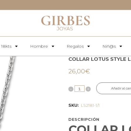
 18kts
Hombre
Regalos
Niñ@s
COLLAR LOTUS STYLE L
26,00
€
Añadir al car
SKU:
LS2181-1/1
DESCRIPCIÓN
COLLAR L