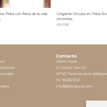
te Plata con Árbol de la vida
Colgante Círculos en Plata Ro
zirconitas
€
49,00
€
Contacto
mos
Girbes Joyas
oluciones
C/ Doctor Grau 22
rivacidad
46760 Tavernes de la Valldigna
Tel. 962821202
ookies
info@girbesjoyas.com