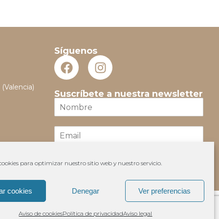
Síguenos
 (Valencia)
Suscríbete a nuestra newsletter
N
o
m
E
b
m
r
a
e
i
*
ookies para optimizar nuestro sitio web y nuestro servicio.
Suscribir
l
*
ar cookies
Denegar
Ver preferencias
Aviso de cookies
Política de privacidad
Aviso legal