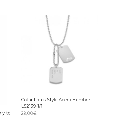
Collar Lotus Style Acero Hombre
LS2139-1/1
 y te
29,00
€