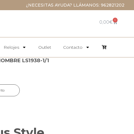
¿NECESITAS AYUDA? LLÁMANOS: 962821202
0
0,00
€
Relojes
Outlet
Contacto
OMBRE LS1938-1/1
rito
us Style