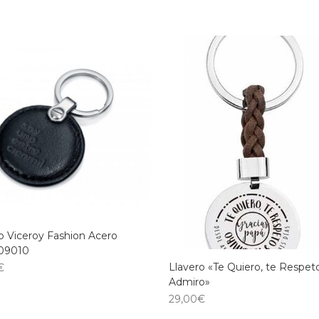
o Viceroy Fashion Acero
09010
Llavero «Te Quiero, te Respeto
€
Admiro»
29,00
€