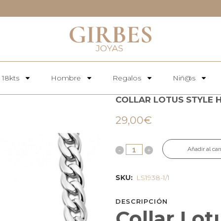
 18kts
Hombre
Regalos
Niñ@s
COLLAR LOTUS STYLE H
29,00
€
Añadir al car
SKU:
LS1938-1/1
DESCRIPCIÓN
Collar Lot