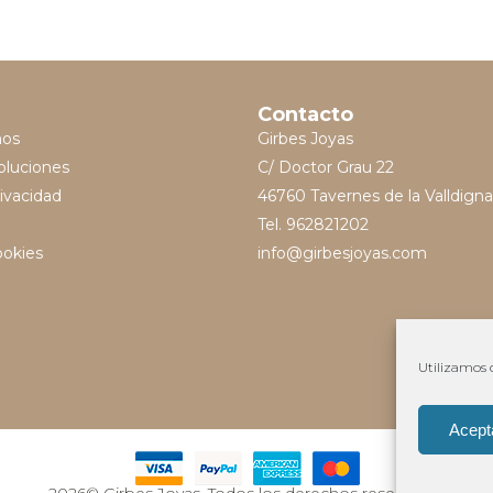
Contacto
mos
Girbes Joyas
oluciones
C/ Doctor Grau 22
rivacidad
46760 Tavernes de la Valldigna
Tel. 962821202
ookies
info@girbesjoyas.com
Utilizamos c
Acept