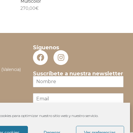
Multicolor
270,00
€
Síguenos
 (Valencia)
Suscríbete a nuestra newsletter
N
o
m
E
b
m
r
a
e
i
*
ookies para optimizar nuestro sitio web y nuestro servicio.
Suscribir
l
*
ar cookies
Denegar
Ver preferencias