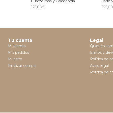
Cuarzo rosa y Calcedonia
Jade y
125,00
€
125,00
Tu cuenta
Legal
Mi cuenta
Quienes so
Mis pedidos
Envíos y dev
Mi carro
Política de p
Finalizar compra
Aviso legal
Política de c