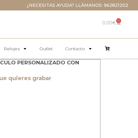
¿NECESITAS AYUDA? LLÁMANOS: 962821202
0
0,00
€
Relojes
Outlet
Contacto
RCULO PERSONALIZADO CON
que quieres grabar