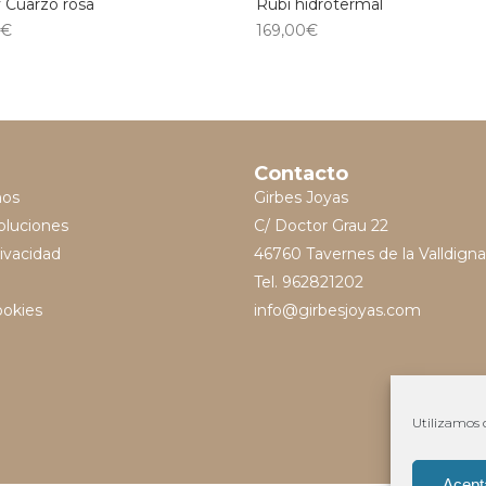
 Cuarzo rosa
Rubí hidrotermal
€
169,00
€
Contacto
mos
Girbes Joyas
oluciones
C/ Doctor Grau 22
rivacidad
46760 Tavernes de la Valldigna
Tel. 962821202
ookies
info@girbesjoyas.com
Utilizamos c
Acept