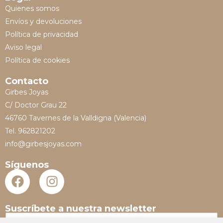
Quienes somos
Envíos y devoluciones
Política de privacidad
Aviso legal
Política de cookies
Contacto
Girbes Joyas
C/ Doctor Grau 22
46760 Tavernes de la Valldigna (Valencia)
Tel. 962821202
info@girbesjoyas.com
Síguenos
Suscríbete a nuestra newsletter
N