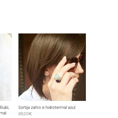
Rubí,
Sortija zafiro e hidrotermal azul
rmal
69,00
€