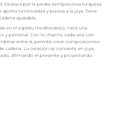
d. Destaca por la piedra semipreciosa turquesa
aporta luminosidad y pureza a la joya. Tiene
cadena ajustable.
ada en el espíritu mediterráneo, nace una
co y personal. Con 14 charms, cada una con
combinar entre sí, permite crear composiciones
de cadena. La creación se convierte en joya,
ado, afirmando el presente y proyectando