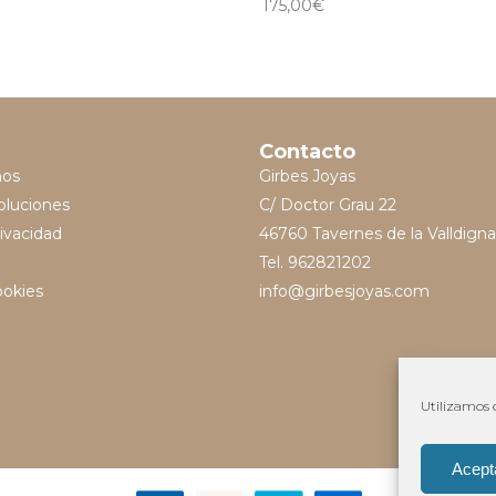
175,00
€
Contacto
mos
Girbes Joyas
oluciones
C/ Doctor Grau 22
rivacidad
46760 Tavernes de la Valldigna
Tel. 962821202
ookies
info@girbesjoyas.com
Utilizamos c
Acept