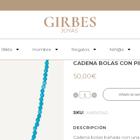
 18kts
Hombre
Regalos
Niñ@s
CADENA BOLAS CON P
50,00
€
Añadir al car
SKU:
X4850540
DESCRIPCIÓN
Cadena bolas bañada con una 