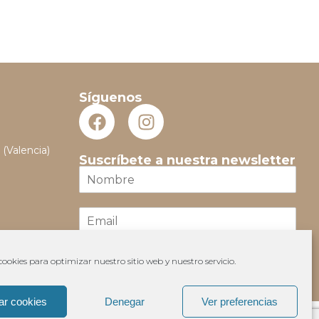
Síguenos
 (Valencia)
Suscríbete a nuestra newsletter
N
o
m
E
b
m
r
a
e
i
*
ookies para optimizar nuestro sitio web y nuestro servicio.
Suscribir
l
*
ar cookies
Denegar
Ver preferencias