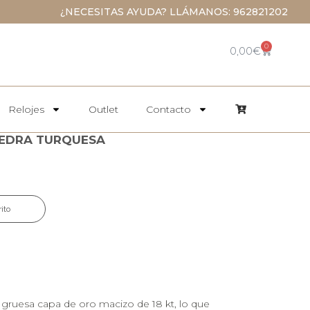
¿NECESITAS AYUDA? LLÁMANOS: 962821202
0
0,00
€
Relojes
Outlet
Contacto
IEDRA TURQUESA
rito
gruesa capa de oro macizo de 18 kt, lo que